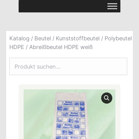
Katalog
/
Beutel
/
Kunststoffbeutel
/
Polybeutel
HDPE
/ Abreißbeutel HDPE weiß