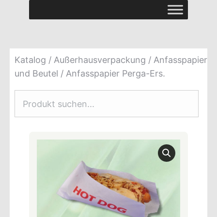
Katalog
/
Außerhausverpackung
/
Anfasspapier
und Beutel
/ Anfasspapier Perga-Ers.