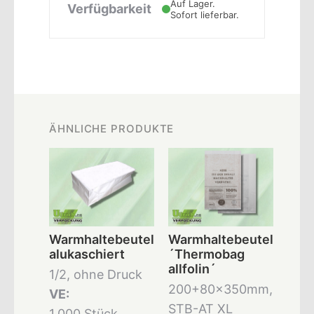
Auf Lager.
Verfügbarkeit
Sofort lieferbar.
ÄHNLICHE PRODUKTE
Warmhaltebeutel
Warmhaltebeutel
alukaschiert
´Thermobag
allfolin´
1/2, ohne Druck
200+80x350mm,
VE:
STB-AT XL
1.000 Stück