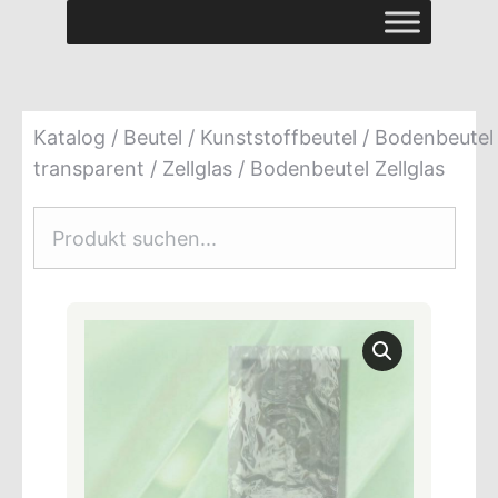
Katalog
/
Beutel
/
Kunststoffbeutel
/
Bodenbeutel
transparent
/
Zellglas
/ Bodenbeutel Zellglas