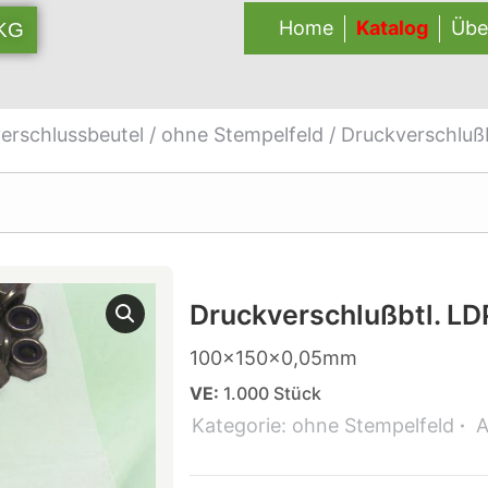
Home
Katalog
Übe
 KG
erschlussbeutel
/
ohne Stempelfeld
/ Druckverschluß
Druckverschlußbtl. LD
100x150x0,05mm
VE:
1.000 Stück
Kategorie:
ohne Stempelfeld
A