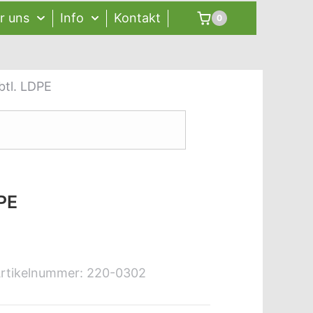
r uns
Info
Kontakt
0
btl. LDPE
PE
rtikelnummer:
220-0302