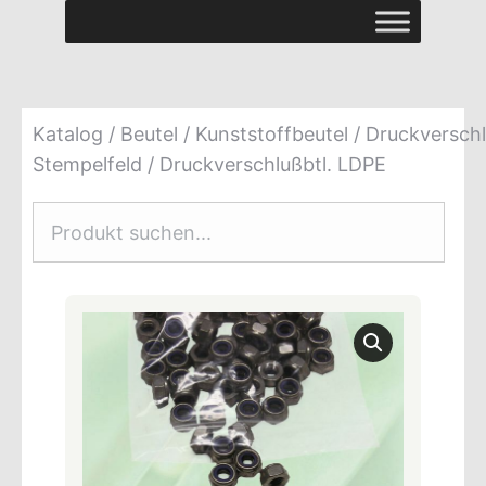
Katalog
/
Beutel
/
Kunststoffbeutel
/
Druckverschl
Stempelfeld
/ Druckverschlußbtl. LDPE