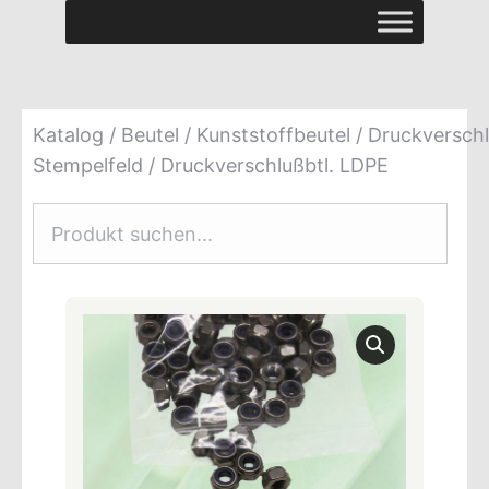
Katalog
/
Beutel
/
Kunststoffbeutel
/
Druckverschl
Stempelfeld
/ Druckverschlußbtl. LDPE