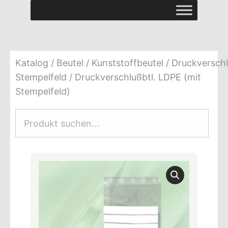
Katalog
/
Beutel
/
Kunststoffbeutel
/
Druckverschl
Stempelfeld
/ Druckverschlußbtl. LDPE (mit
Stempelfeld)