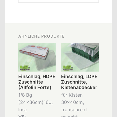
ÄHNLICHE PRODUKTE
Einschlag, HDPE
Einschlag, LDPE
Zuschnitte
Zuschnitte,
(Allfolin Forte)
Kistenabdecker
1/8 Bg
für Kisten
(24x36cm)16µ,
30x40cm,
lose
transparent
VE:
gelocht