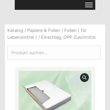
Katalog
/
Papiere & Folien
/
Folien ( für
Lebensmittel )
/ Einschlag, OPP Zuschnitte