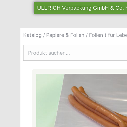
ULLRICH Verpackung GmbH & Co.
Katalog
/
Papiere & Folien
/
Folien ( für Leb