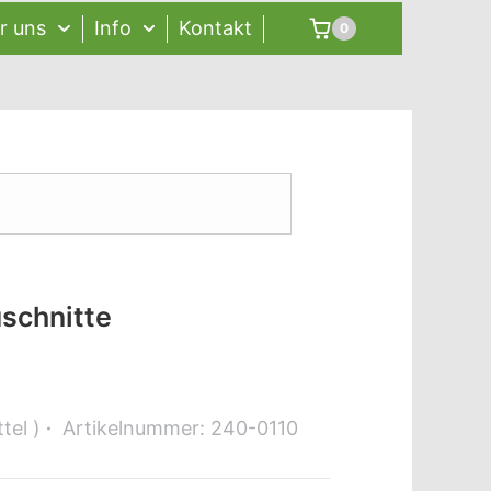
r uns
Info
Kontakt
0
uschnitte
tel )
Artikelnummer:
240-0110