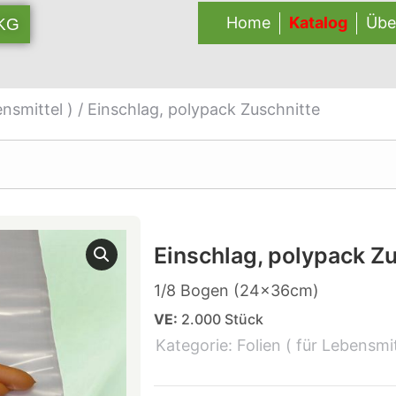
Home
Katalog
Übe
 KG
ensmittel )
/ Einschlag, polypack Zuschnitte
Einschlag, polypack Z
1/8 Bogen (24x36cm)
VE:
2.000 Stück
Kategorie:
Folien ( für Lebensmit