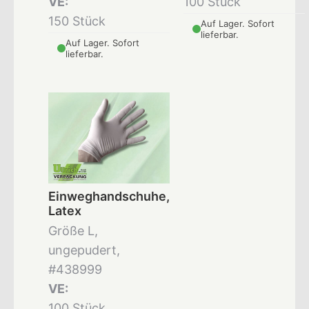
VE:
100 Stück
150 Stück
Auf Lager. Sofort
lieferbar.
Auf Lager. Sofort
lieferbar.
Einweghandschuhe,
Latex
Größe L,
ungepudert,
#438999
VE:
100 Stück