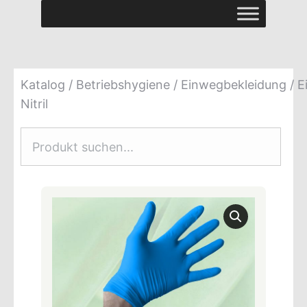
Katalog
/
Betriebshygiene
/
Einwegbekleidung
/ E
Nitril