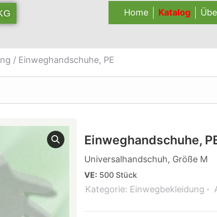
Home
Katalog
Übe
 KG
ung
/ Einweghandschuhe, PE
Einweghandschuhe, P
Universalhandschuh, Größe M
VE:
500 Stück
Kategorie:
Einwegbekleidung