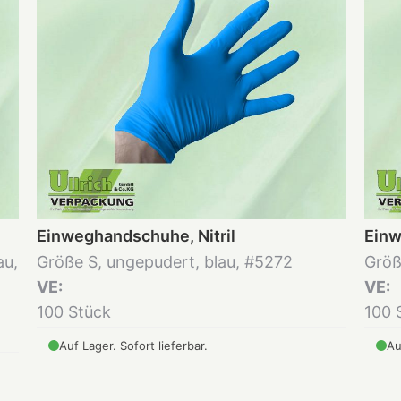
Einweghandschuhe, Nitril
Einw
au,
Größe S, ungepudert, blau, #5272
Größ
VE:
VE:
100 Stück
100 
Auf Lager. Sofort lieferbar.
Au