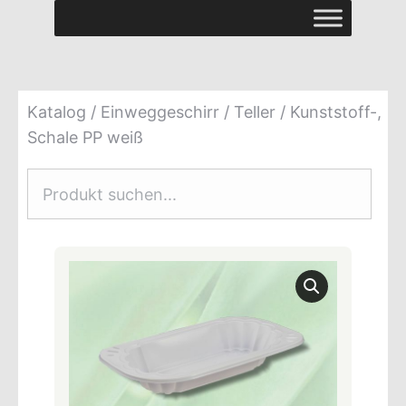
Katalog
/
Einweggeschirr
/
Teller
/ Kunststoff-,
Schale PP weiß