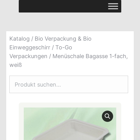
Katalog
/
Bio Verpackung & Bio
Einweggeschirr
/
To-Go
Verpackungen
/ Menüschale Bagasse 1-fach,
weiß