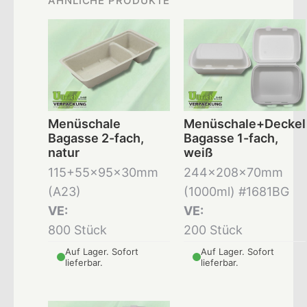
ÄHNLICHE PRODUKTE
Menüschale
Menüschale+Deckel
Bagasse 2-fach,
Bagasse 1-fach,
natur
weiß
115+55x95x30mm
244x208x70mm
(A23)
(1000ml) #1681BG
VE:
VE:
800 Stück
200 Stück
Auf Lager. Sofort
Auf Lager. Sofort
lieferbar.
lieferbar.