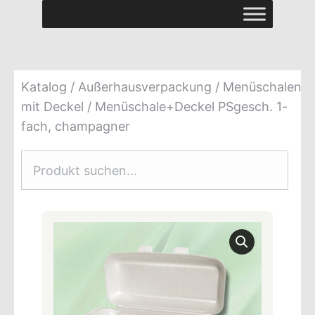
Katalog
/
Außerhausverpackung
/
Menüschalen
mit Deckel
/ Menüschale+Deckel PSgesch. 1-
fach, champagner