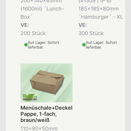
200x140x65mm
(#1509 / IP 6)
(1600ml) ´Lunch-
185x185x80mm
Box´
´Hamburger´ - XL
VE:
VE:
200 Stück
300 Stück
Auf Lager. Sofort
Auf Lager. Sofort
lieferbar.
lieferbar.
Menüschale+Deckel
Pappe, 1-fach,
braun/weiß
110x90x50mm