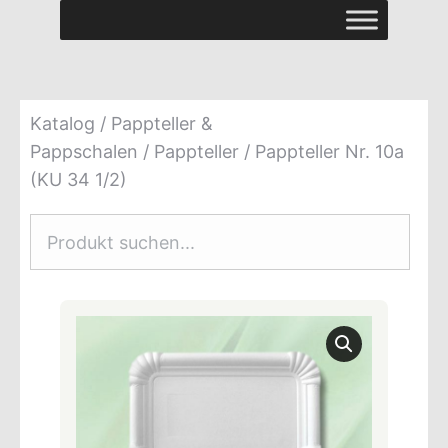
Katalog
/
Pappteller &
Pappschalen
/
Pappteller
/ Pappteller Nr. 10a
(KU 34 1/2)