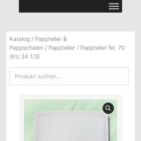
Katalog
/
Pappteller &
Pappschalen
/
Pappteller
/ Pappteller Nr. 70
(KU 34 1/3)