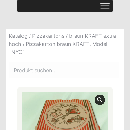
Katalog
/
Pizzakartons
/
braun KRAFT extra
hoch
/ Pizzakarton braun KRAFT, Modell
´NYC´