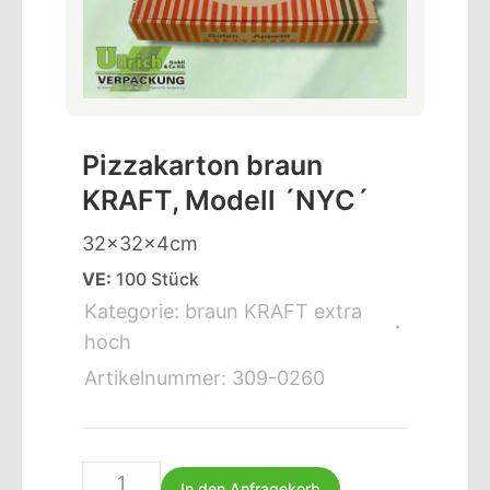
Pizzakarton braun
KRAFT, Modell ´NYC´
32x32x4cm
VE:
100 Stück
Kategorie:
braun KRAFT extra
hoch
Artikelnummer:
309-0260
In den Anfragekorb