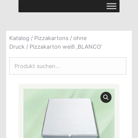
Katalog
/
Pizzakartons
/
ohne
Druck
/ Pizzakarton weiß ‚BLANCO‘