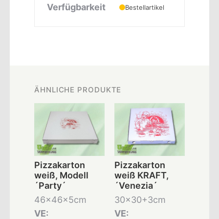
Verfügbarkeit
Bestellartikel
ÄHNLICHE PRODUKTE
Pizzakarton
Pizzakarton
weiß, Modell
weiß KRAFT,
´Party´
´Venezia´
46x46x5cm
30x30+3cm
VE:
VE: