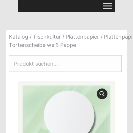
Katalog
/
Tischkultur
/
Plattenpapier
/ Plattenpapi
Tortenscheibe weiß Pappe