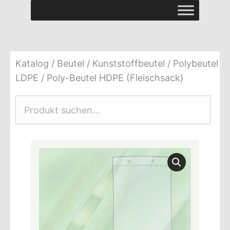
Katalog
/
Beutel
/
Kunststoffbeutel
/
Polybeutel
LDPE
/ Poly-Beutel HDPE (Fleischsack)