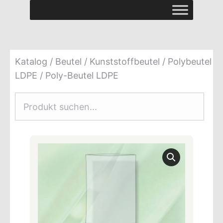
Katalog
/
Beutel
/
Kunststoffbeutel
/
Polybeutel
LDPE
/ Poly-Beutel LDPE