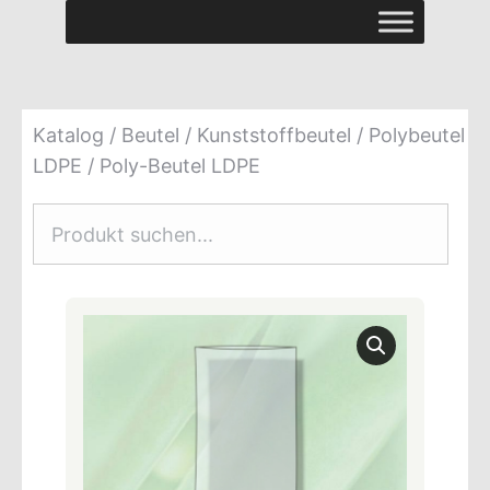
Katalog
/
Beutel
/
Kunststoffbeutel
/
Polybeutel
LDPE
/ Poly-Beutel LDPE