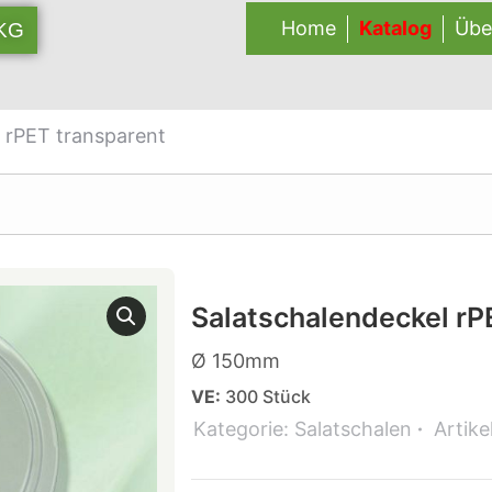
Home
Katalog
Übe
 KG
 rPET transparent
Salatschalendeckel rP
Ø 150mm
VE:
300 Stück
Kategorie:
Salatschalen
Artik