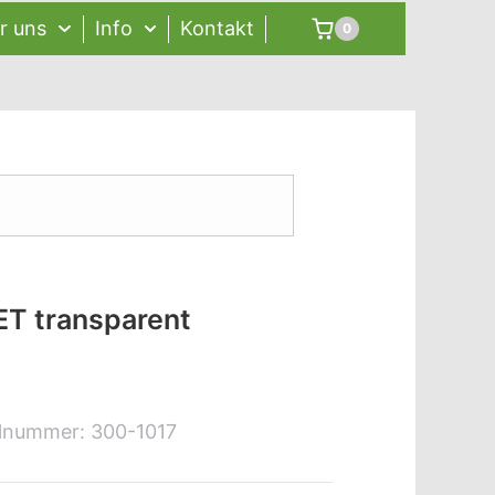
r uns
Info
Kontakt
0
ET transparent
elnummer:
300-1017