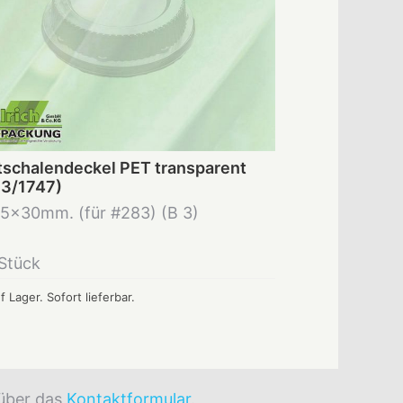
tschalendeckel PET transparent
3/1747)
5x30mm. (für #283) (B 3)
Stück
f Lager. Sofort lieferbar.
 über das
Kontaktformular
.