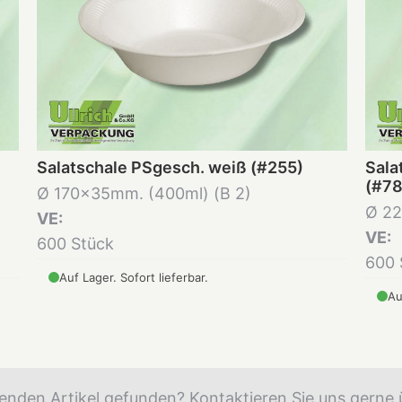
Salatschale PSgesch. weiß (#255)
Sala
(#78
Ø 170x35mm. (400ml) (B 2)
Ø 22
VE:
VE:
600 Stück
600 
Auf Lager. Sofort lieferbar.
Au
enden Artikel gefunden? Kontaktieren Sie uns gerne