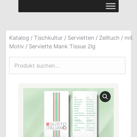
Katalog
/
Tischkultur
/
Servietten
/
Zelltuch
/
mit
Motiv
/ Serviette Mank Tissue 2lg