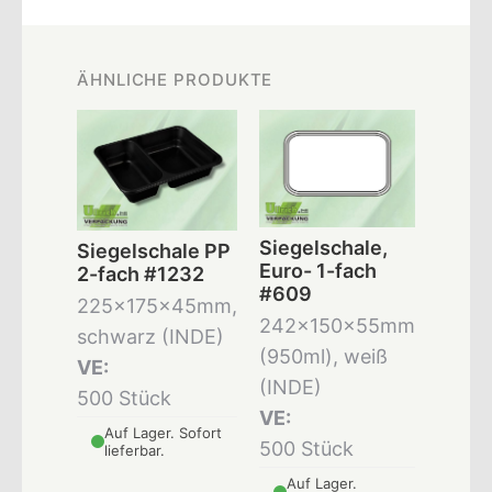
ÄHNLICHE PRODUKTE
Siegelschale,
Siegelschale PP
Euro- 1-fach
2-fach #1232
#609
225x175x45mm,
242x150x55mm
schwarz (INDE)
(950ml), weiß
VE:
(INDE)
500 Stück
VE:
Auf Lager. Sofort
500 Stück
lieferbar.
Auf Lager.