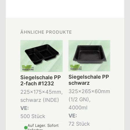
ÄHNLICHE PRODUKTE
Siegelschale PP
Siegelschale PP
schwarz
2-fach #1232
325x265x60mm
225x175x45mm,
(1/2 GN),
schwarz (INDE)
4000ml
VE:
VE:
500 Stück
72 Stück
Auf Lager. Sofort
lieferbar.