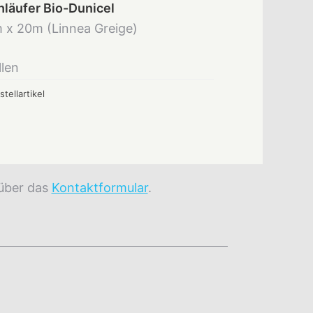
hläufer Bio-Dunicel
 x 20m (Linnea Greige)
llen
stellartikel
 über das
Kontaktformular
.