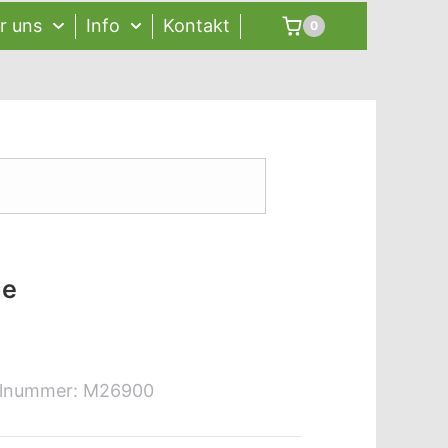
r uns
Info
Kontakt
0
le
elnummer:
M26900