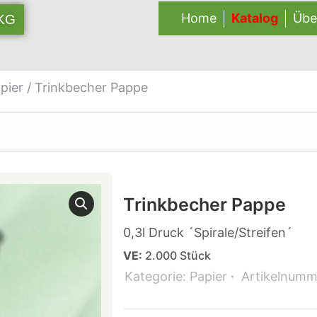
Home
Katalog
Übe
 KG
pier
/ Trinkbecher Pappe
Trinkbecher Pappe
0,3l Druck ´Spirale/Streifen´
VE:
2.000 Stück
Kategorie:
Papier
Artikelnumm