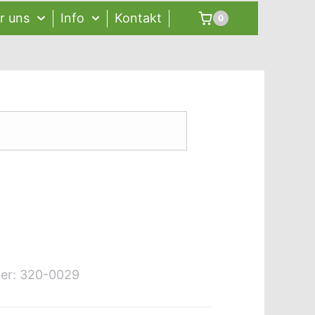
r uns
Info
Kontakt
0
er:
320-0029