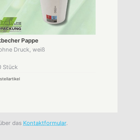
kbecher Pappe
 ohne Druck, weiß
0 Stück
stellartikel
 über das
Kontaktformular
.