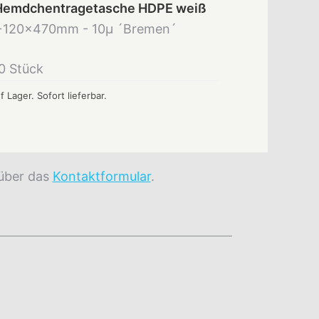
Hemdchentragetasche HDPE weiß
+120x470mm - 10µ ´Bremen´
0 Stück
f Lager. Sofort lieferbar.
 über das
Kontaktformular
.