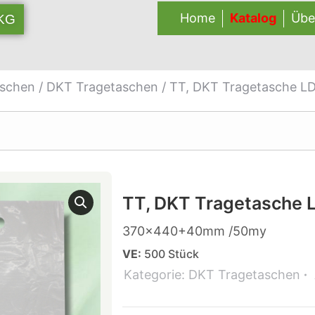
Home
Katalog
Übe
 KG
aschen
/
DKT Tragetaschen
/ TT, DKT Tragetasche L
TT, DKT Tragetasche 
370×440+40mm /50my
VE:
500 Stück
Kategorie:
DKT Tragetaschen