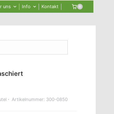
r uns
Info
Kontakt
0
schiert
tel
Artikelnummer:
300-0850