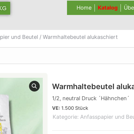
Home
Katalog
Übe
 KG
pier und Beutel
/ Warmhaltebeutel alukaschiert
Warmhaltebeutel aluka
1/2, neutral Druck ´Hähnchen´
VE:
1.500 Stück
Kategorie:
Anfasspapier und Beu