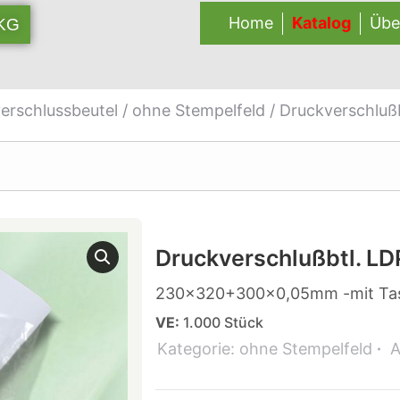
Home
Katalog
Übe
 KG
erschlussbeutel
/
ohne Stempelfeld
/ Druckverschluß
Druckverschlußbtl. LD
230×320+300×0,05mm -mit Ta
VE:
1.000 Stück
Kategorie:
ohne Stempelfeld
A