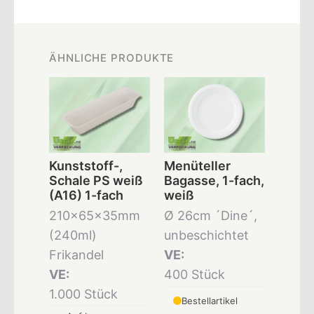
ÄHNLICHE PRODUKTE
Kunststoff-,
Menüteller
Schale PS weiß
Bagasse, 1-fach,
(A16) 1-fach
weiß
210x65x35mm
Ø 26cm ´Dine´,
(240ml)
unbeschichtet
Frikandel
VE:
VE:
400 Stück
1.000 Stück
Bestellartikel