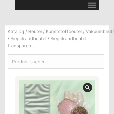
Katalog
/
Beutel
/
Kunststoffbeutel
/
Vakuumbeute
/ Siegelrandbeutel
/ Siegelrandbeutel
transparent